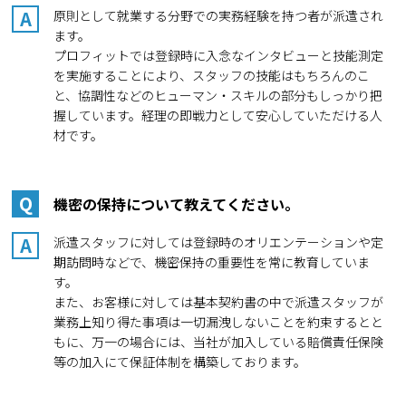
A
原則として就業する分野での実務経験を持つ者が派遣され
ます。
プロフィットでは登録時に入念なインタビューと技能測定
を実施することにより、スタッフの技能はもちろんのこ
と、協調性などのヒューマン・スキルの部分もしっかり把
握しています。経理の即戦力として安心していただける人
材です。
Q
機密の保持について教えてください。
A
派遣スタッフに対しては登録時のオリエンテーションや定
期訪問時などで、機密保持の重要性を常に教育していま
す。
また、お客様に対しては基本契約書の中で派遣スタッフが
業務上知り得た事項は一切漏洩しないことを約束するとと
もに、万一の場合には、当社が加入している賠償責任保険
等の加入にて保証体制を構築しております。