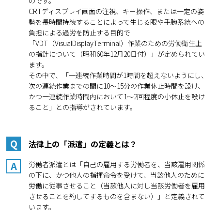
のです。
CRTディスプレイ画面の注視、キー操作、または一定の姿
勢を長時間持続することによって生じる眼や手腕系統への
負担による過労を防止する目的で
「VDT（VisualDisplayTerminal）作業のための労働衛生上
の指針について（昭和60年12月20日付）」が定められてい
ます。
その中で、「一連続作業時間が1時間を超えないようにし、
次の連続作業までの間に10～15分の作業休止時間を設け、
かつ一連続作業時間内において1～2回程度の小休止を設け
ること」との指導がされています。
Q
法律上の「派遣」の定義とは？
A
労働者派遣とは「自己の雇用する労働者を、当該雇用関係
の下に、かつ他人の指揮命令を受けて、当該他人のために
労働に従事させること（当該他人に対し当該労働者を雇用
させることを約してするものを含まない）」と定義されて
います。