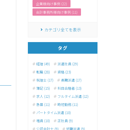
企業様向け事例 (22)
会計事務所様向け事例 (11)
カテゴリ全てを表示
タグ
経理 (49)
派遣社員 (29)
転職 (28)
資格 (23)
税理士 (17)
長期派遣 (17)
簿記 (15)
科目合格者 (13)
求人 (12)
フルタイム派遣 (12)
急募 (11)
時短勤務 (11)
パートタイム派遣 (10)
増員 (10)
正社員 (9)
公認会計士 (9)
短期派遣 (9)