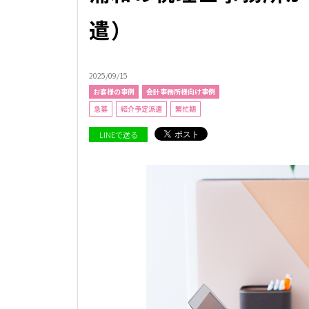
遣）
2025/09/15
お客様の事例
会計事務所様向け事例
急募
紹介予定派遣
繁忙期
LINEで送る