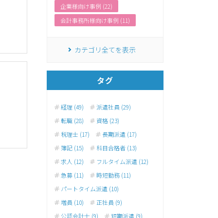
企業様向け事例 (22)
会計事務所様向け事例 (11)
カテゴリ全てを表示
タグ
経理 (49)
派遣社員 (29)
転職 (28)
資格 (23)
税理士 (17)
長期派遣 (17)
簿記 (15)
科目合格者 (13)
求人 (12)
フルタイム派遣 (12)
急募 (11)
時短勤務 (11)
パートタイム派遣 (10)
増員 (10)
正社員 (9)
公認会計士 (9)
短期派遣 (9)