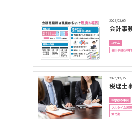
2026/03/05
会計事
コラム
会計事務所様向
2025/12/15
税理士
お客様の事例
フルタイム派遣
繁忙期