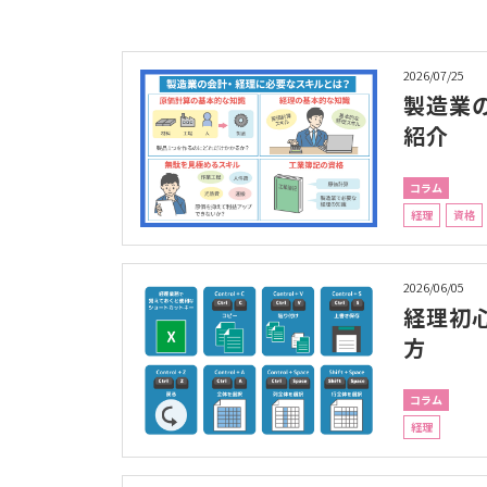
2026/07/25
製造業
紹介
コラム
経理
資格
2026/06/05
経理初
方
コラム
経理