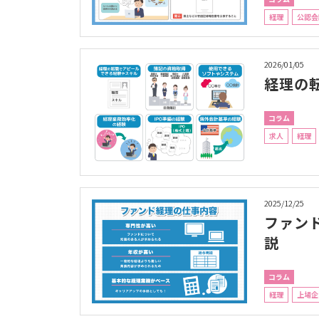
経理
公認会
2026/01/05
経理の
コラム
求人
経理
2025/12/25
ファン
説
コラム
経理
上場企