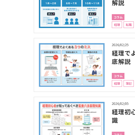
解説
コラム
経理
転職
2026/02/25
経理で
底解説
コラム
経理
簿記
2026/02/05
経理初
識
コラム