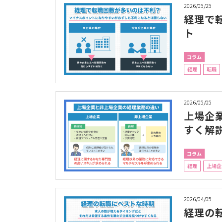
2026/05/25
経理で
ト
コラム
経理
転職
2026/05/05
上場企
すく解
コラム
経理
上場企
2026/04/05
経理の