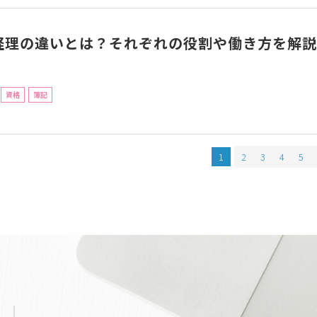
経理の違いとは？それぞれの役割や働き方を解説
資格
簿記
1
2
3
4
5