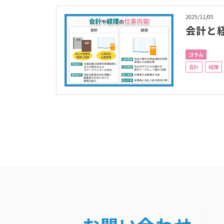
2025/11/05
会計と
コラム
会計
経理