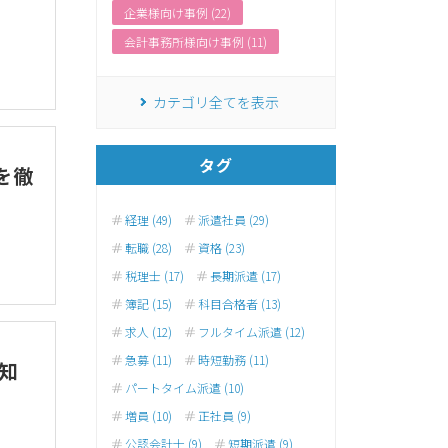
企業様向け事例 (22)
会計事務所様向け事例 (11)
カテゴリ全てを表示
タグ
を徹
経理 (49)
派遣社員 (29)
転職 (28)
資格 (23)
税理士 (17)
長期派遣 (17)
簿記 (15)
科目合格者 (13)
求人 (12)
フルタイム派遣 (12)
急募 (11)
時短勤務 (11)
知
パートタイム派遣 (10)
増員 (10)
正社員 (9)
公認会計士 (9)
短期派遣 (9)