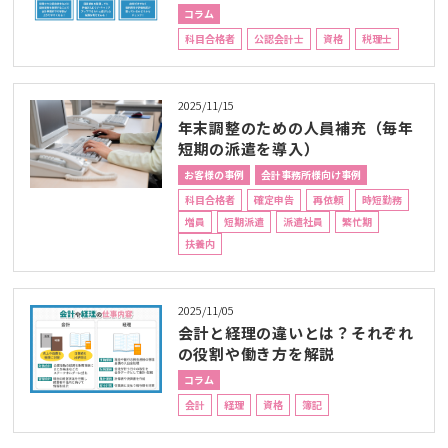
コラム
科目合格者
公認会計士
資格
税理士
2025/11/15
年末調整のための人員補充（毎年
短期の派遣を導入）
お客様の事例
会計事務所様向け事例
科目合格者
確定申告
再依頼
時短勤務
増員
短期派遣
派遣社員
繁忙期
扶養内
2025/11/05
会計と経理の違いとは？それぞれ
の役割や働き方を解説
コラム
会計
経理
資格
簿記