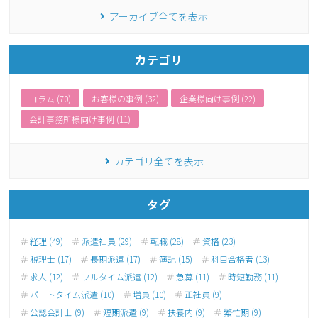
アーカイブ全てを表示
カテゴリ
コラム (70)
お客様の事例 (32)
企業様向け事例 (22)
会計事務所様向け事例 (11)
カテゴリ全てを表示
タグ
経理 (49)
派遣社員 (29)
転職 (28)
資格 (23)
税理士 (17)
長期派遣 (17)
簿記 (15)
科目合格者 (13)
求人 (12)
フルタイム派遣 (12)
急募 (11)
時短勤務 (11)
パートタイム派遣 (10)
増員 (10)
正社員 (9)
公認会計士 (9)
短期派遣 (9)
扶養内 (9)
繁忙期 (9)